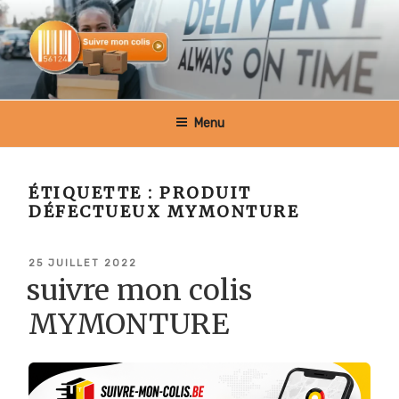
Aller
au
contenu
principal
SUIVRE MON COLIS BELGIQUE
Menu
ÉTIQUETTE :
PRODUIT
DÉFECTUEUX MYMONTURE
PUBLIÉ
25 JUILLET 2022
LE
suivre mon colis
MYMONTURE