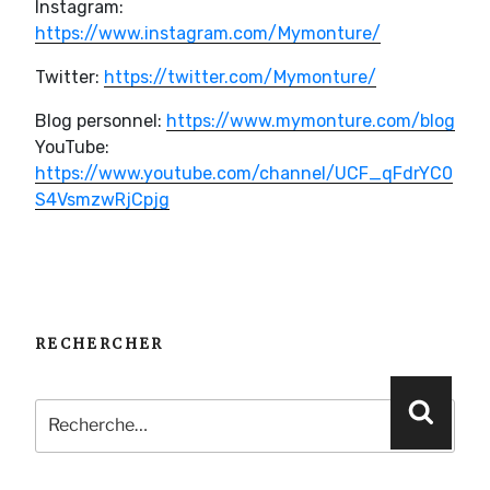
Instagram:
https://www.instagram.com/Mymonture/
Twitter:
https://twitter.com/Mymonture/
Blog personnel:
https://www.mymonture.com/blog
YouTube:
https://www.youtube.com/channel/UCF_qFdrYC0
S4VsmzwRjCpjg
RECHERCHER
Recherche
Reche
pour
: