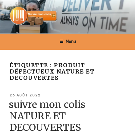
Aller
au
contenu
principal
SUIVRE MON COLIS BELGIQUE
Menu
ÉTIQUETTE :
PRODUIT
DÉFECTUEUX NATURE ET
DECOUVERTES
PUBLIÉ
26 AOÛT 2022
LE
suivre mon colis
NATURE ET
DECOUVERTES