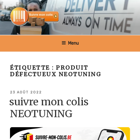
Aller
au
contenu
principal
SUIVRE MON COLIS BELGIQUE
Menu
ÉTIQUETTE :
PRODUIT
DÉFECTUEUX NEOTUNING
PUBLIÉ
23 AOÛT 2022
LE
suivre mon colis
NEOTUNING