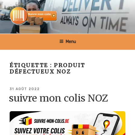
Aller
au
contenu
principal
SUIVRE MON COLIS BELGIQUE
Menu
ÉTIQUETTE :
PRODUIT
DÉFECTUEUX NOZ
PUBLIÉ
31 AOÛT 2022
LE
suivre mon colis NOZ