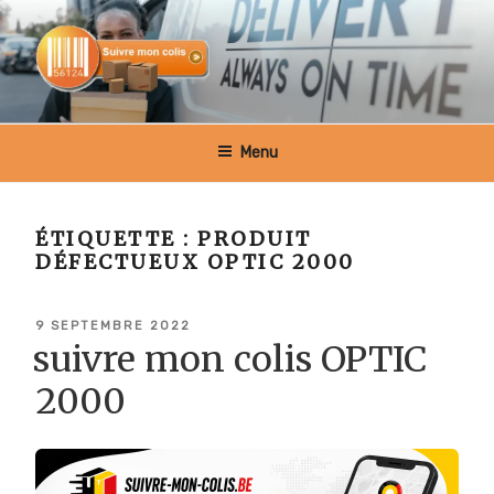
Aller
au
contenu
principal
SUIVRE MON COLIS BELGIQUE
Menu
ÉTIQUETTE :
PRODUIT
DÉFECTUEUX OPTIC 2000
PUBLIÉ
9 SEPTEMBRE 2022
LE
suivre mon colis OPTIC
2000