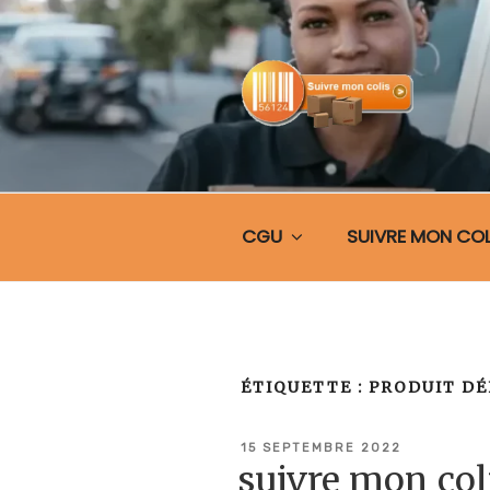
Aller
au
contenu
principal
SUIVRE MO
CGU
SUIVRE MON COL
ÉTIQUETTE :
PRODUIT DÉ
PUBLIÉ
15 SEPTEMBRE 2022
LE
suivre mon co