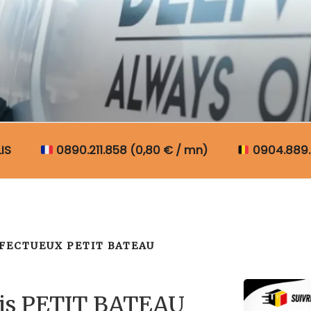
N COLIS BELGIQUE
IS
0890.211.858 (0,80 € / mn)
0904.889.
FECTUEUX PETIT BATEAU
lis PETIT BATEAU