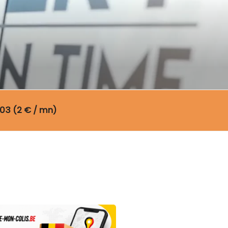
03 (2 € / mn)