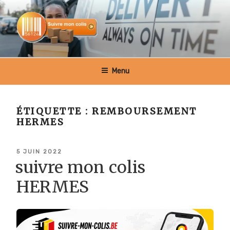
Aller
au
contenu
principal
SUIVRE MON COLIS BELGIQUE
Menu
ÉTIQUETTE :
REMBOURSEMENT
HERMES
PUBLIÉ
5 JUIN 2022
LE
suivre mon colis
HERMES