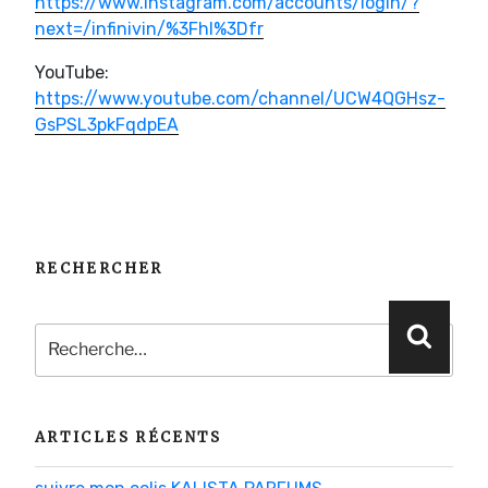
https://www.instagram.com/accounts/login/?
next=/infinivin/%3Fhl%3Dfr
YouTube:
https://www.youtube.com/channel/UCW4QGHsz-
GsPSL3pkFqdpEA
RECHERCHER
Recherche
Reche
pour
:
ARTICLES RÉCENTS