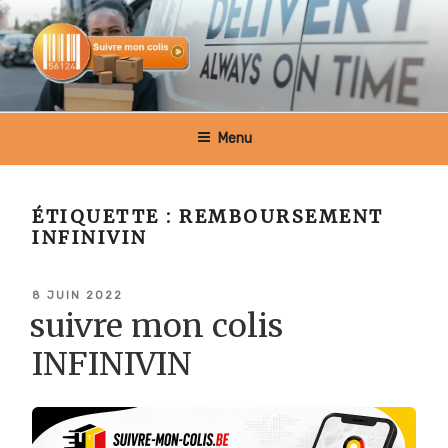
Aller
au
contenu
principal
SUIVRE MON COLIS BELGIQUE
Menu
ÉTIQUETTE :
REMBOURSEMENT
INFINIVIN
PUBLIÉ
8 JUIN 2022
LE
suivre mon colis
INFINIVIN