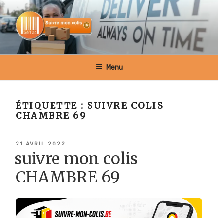
Aller
au
contenu
principal
SUIVRE MON COLIS BELGIQUE
Menu
ÉTIQUETTE :
SUIVRE COLIS
CHAMBRE 69
PUBLIÉ
21 AVRIL 2022
LE
suivre mon colis
CHAMBRE 69