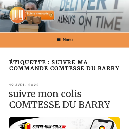
Aller
au
contenu
principal
SUIVRE MON COLIS BELGIQUE
Menu
ÉTIQUETTE :
SUIVRE MA
COMMANDE COMTESSE DU BARRY
PUBLIÉ
19 AVRIL 2022
LE
suivre mon colis
COMTESSE DU BARRY