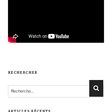
RECHERCHER
Recherche
Reche
pour
:
ARTICLES RÉCENTS