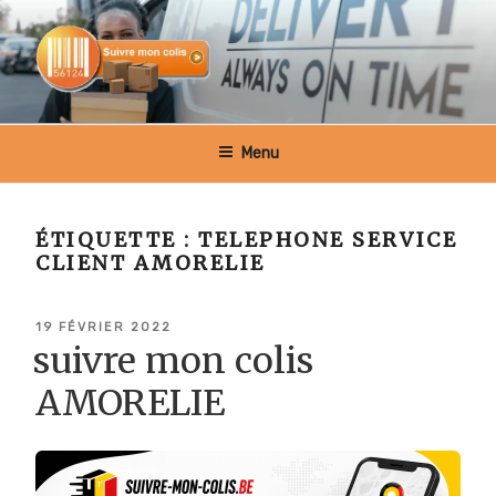
Aller
au
contenu
principal
SUIVRE MON COLIS BELGIQUE
Menu
ÉTIQUETTE :
TELEPHONE SERVICE
CLIENT AMORELIE
PUBLIÉ
19 FÉVRIER 2022
LE
suivre mon colis
AMORELIE