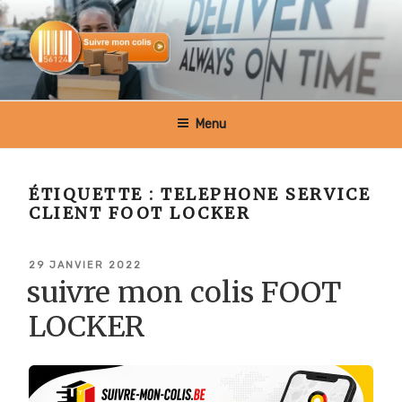
Aller
au
contenu
principal
SUIVRE MON COLIS BELGIQUE
Menu
ÉTIQUETTE :
TELEPHONE SERVICE
CLIENT FOOT LOCKER
PUBLIÉ
29 JANVIER 2022
LE
suivre mon colis FOOT
LOCKER