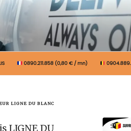
N COLIS BELGIQUE
IS
0890.211.858 (0,80 € / mn)
0904.889.
UR LIGNE DU BLANC
lis LIGNE DU