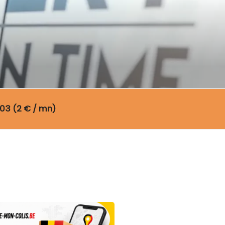
03 (2 € / mn)