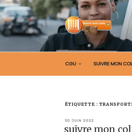
Aller
au
contenu
principal
SUIVRE MO
CGU
SUIVRE MON COL
ÉTIQUETTE :
TRANSPORTE
PUBLIÉ
30 JUIN 2022
LE
suivre mon co