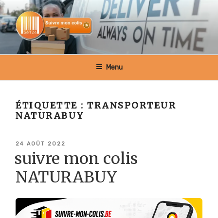
Aller
au
contenu
principal
SUIVRE MON COLIS BELGIQUE
Menu
ÉTIQUETTE :
TRANSPORTEUR
NATURABUY
PUBLIÉ
24 AOÛT 2022
LE
suivre mon colis
NATURABUY