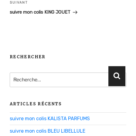
l’article
Article
SUIVANT
suivant
suivre mon colis KING JOUET
RECHERCHER
Recherche
Reche
pour
:
ARTICLES RÉCENTS
suivre mon colis KALISTA PARFUMS
suivre mon colis BLEU LIBELLULE