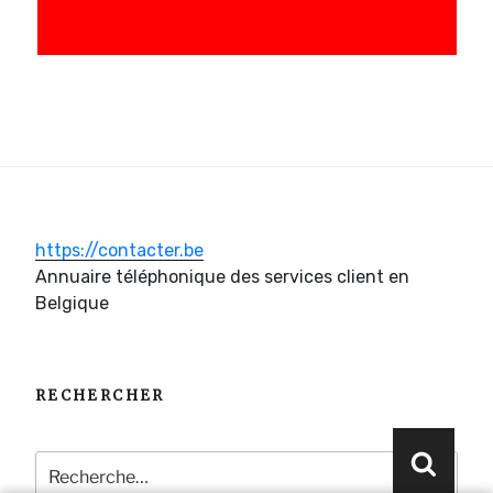
https://contacter.be
Annuaire téléphonique des services client en
Belgique
RECHERCHER
Recherche
Reche
pour