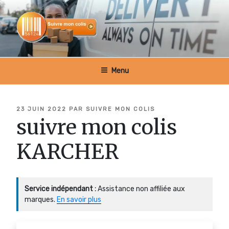
Aller
au
contenu
principal
SUIVRE MON COLIS BELGIQUE
Menu
PUBLIÉ
23 JUIN 2022
PAR
SUIVRE MON COLIS
LE
suivre mon colis
KARCHER
Service indépendant :
Assistance non affiliée aux
marques.
En savoir plus