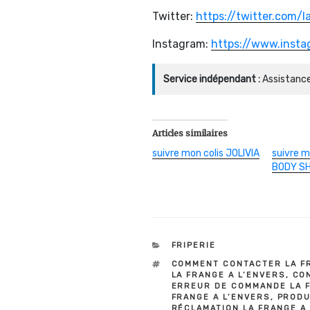
Twitter:
https://twitter.com/l
Instagram:
https://www.insta
Service indépendant :
Assistance
Articles similaires
suivre mon colis JOLIVIA
suivre m
BODY S
CATÉGORIES
FRIPERIE
ÉTIQUETTES
COMMENT CONTACTER LA FR
LA FRANGE A L’ENVERS
,
CON
ERREUR DE COMMANDE LA F
FRANGE A L’ENVERS
,
PRODU
RÉCLAMATION LA FRANGE A