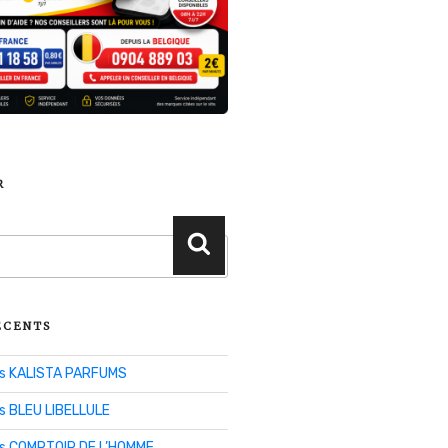
R
Recherche
ÉCENTS
lis KALISTA PARFUMS
is BLEU LIBELLULE
lis COMPTOIR DE L’HOMME