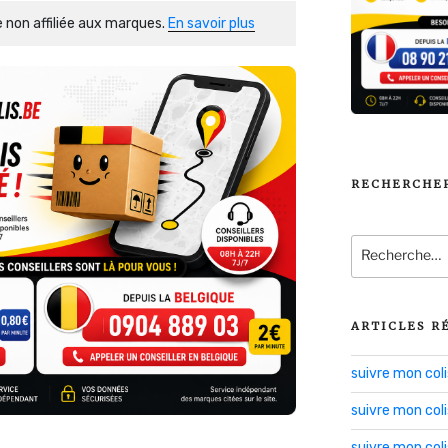
 non affiliée aux marques.
En savoir plus
RECHERCHE
Recherche
pour
:
ARTICLES R
suivre mon co
suivre mon col
suivre mon co