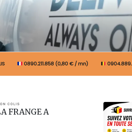
N COLIS BELGIQUE
IS
0890.211.858 (0,80 € / mn)
0904.889.
ON COLIS
 LA FRANGE A