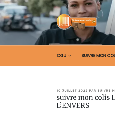
Aller
au
contenu
principal
SUIVRE MO
CGU
SUIVRE MON COL
PUBLIÉ
10 JUILLET 2022
PAR
SUIVRE M
LE
suivre mon colis
L’ENVERS