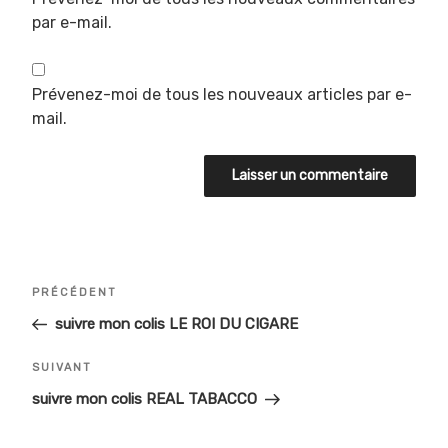
par e-mail.
Prévenez-moi de tous les nouveaux articles par e-
mail.
Navigation
Article
PRÉCÉDENT
de
précédent
suivre mon colis LE ROI DU CIGARE
l’article
Article
SUIVANT
suivant
suivre mon colis REAL TABACCO