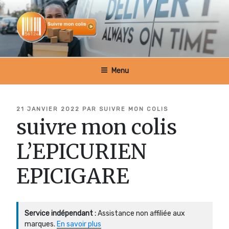
Aller
au
contenu
principal
SUIVRE MON COLIS BELGIQUE
Menu
PUBLIÉ
21 JANVIER 2022
PAR
SUIVRE MON COLIS
LE
suivre mon colis
L’EPICURIEN
EPICIGARE
Service indépendant :
Assistance non affiliée aux
marques.
En savoir plus