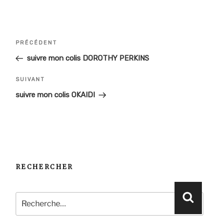
Navigation
Article
PRÉCÉDENT
de
précédent
suivre mon colis DOROTHY PERKINS
l’article
Article
SUIVANT
suivant
suivre mon colis OKAIDI
RECHERCHER
Recherche
Reche
pour
: