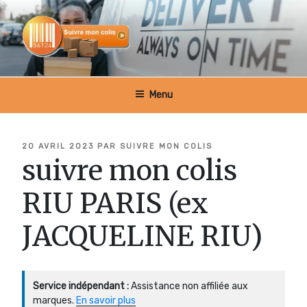
Aller
au
contenu
principal
SUIVRE MON COLIS BELGIQUE
Menu
PUBLIÉ
20 AVRIL 2023
PAR
SUIVRE MON COLIS
LE
suivre mon colis
RIU PARIS (ex
JACQUELINE RIU)
Service indépendant :
Assistance non affiliée aux
marques.
En savoir plus