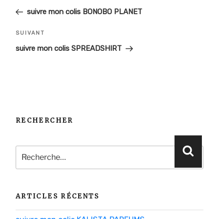
de
précédent
suivre mon colis BONOBO PLANET
l’article
Article
SUIVANT
suivant
suivre mon colis SPREADSHIRT
RECHERCHER
Recherche
Reche
pour
:
ARTICLES RÉCENTS