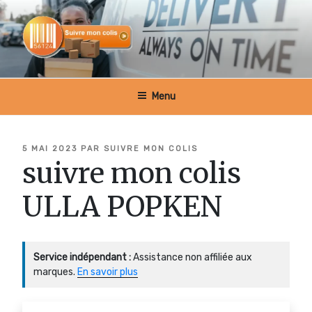
Aller
au
contenu
principal
SUIVRE MON COLIS BELGIQUE
Menu
PUBLIÉ
5 MAI 2023
PAR
SUIVRE MON COLIS
LE
suivre mon colis
ULLA POPKEN
Service indépendant :
Assistance non affiliée aux
marques.
En savoir plus