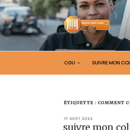
Aller
au
contenu
principal
SUIVRE MO
CGU
SUIVRE MON COL
ÉTIQUETTE :
COMMENT C
PUBLIÉ
17 AOÛT 2022
LE
suivre mon co