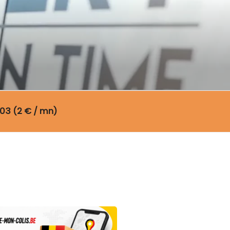
03 (2 € / mn)