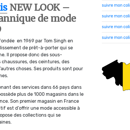
is
NEW LOOK –
suivre mon col
itannique de mode
suivre mon co
9
suivre mon col
suivre mon col
 fondée en 1969 par Tom Singh en
blissement de prêt-à-porter qui se
gne. Il propose donc des sous-
 chaussures, des ceintures, des
’autres choses. Ses produits sont pour
mes.
ntenant des services dans 66 pays dans
ossède plus de 1000 magasins dans le
nce. Son premier magasin en France
if est d’offrir une mode accessible à
ropose des collections qui se
aines.