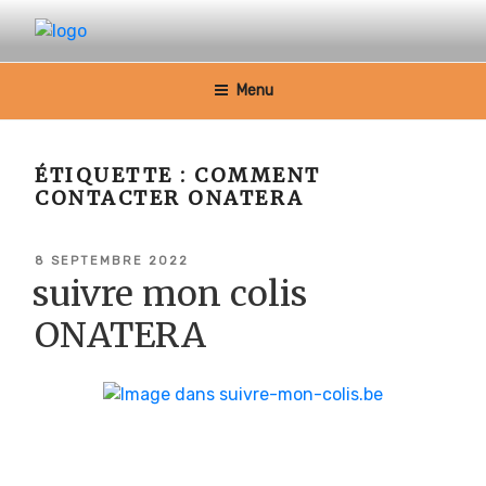
Aller
au
SUIVRE MON COLIS BELGIQUE
contenu
principal
Menu
ÉTIQUETTE :
COMMENT
CONTACTER ONATERA
PUBLIÉ
8 SEPTEMBRE 2022
LE
suivre mon colis
ONATERA