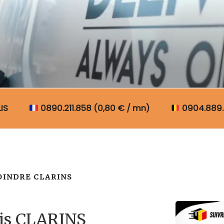
N COLIS BELGIQUE
IS
0890.211.858 (0,80 € / mn)
0904.889.
INDRE CLARINS
lis CLARINS