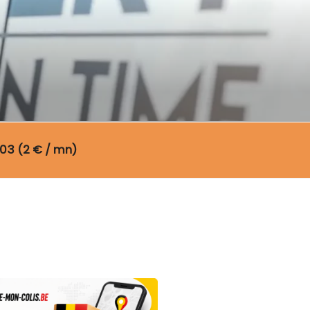
03 (2 € / mn)