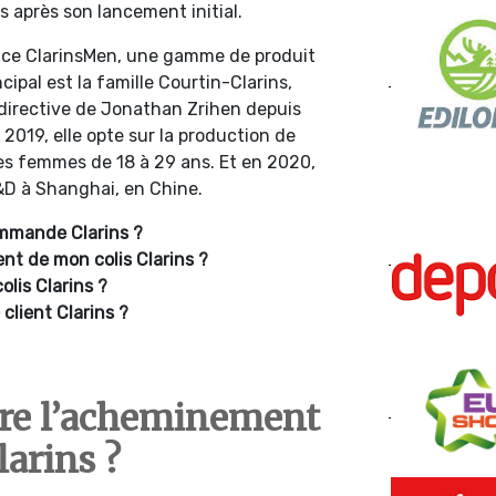
après son lancement initial.
ance ClarinsMen, une gamme de produit
ipal est la famille Courtin-Clarins,
 directive de Jonathan Zrihen depuis
 2019, elle opte sur la production de
es femmes de 18 à 29 ans. Et en 2020,
&D à Shanghai, en Chine.
mmande Clarins ?
t de mon colis Clarins ?
lis Clarins ?
client Clarins ?
re l’acheminement
larins ?