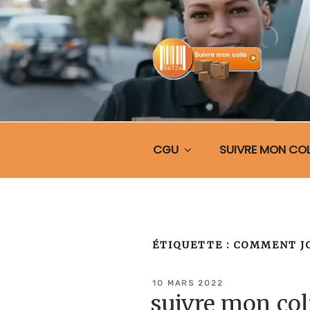
Aller
au
contenu
principal
SUIVRE MO
CGU
SUIVRE MON COL
ÉTIQUETTE :
COMMENT JO
PUBLIÉ
10 MARS 2022
LE
suivre mon co