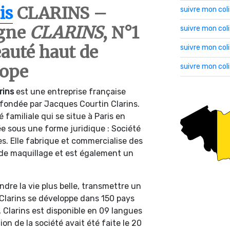
is
CLARINS –
suivre mon col
igne
CLARINS
, N°1
suivre mon co
eauté haut de
suivre mon col
ope
suivre mon col
rins
est une entreprise française
 fondée par Jacques Courtin Clarins.
 familiale qui se situe à Paris en
ée sous une forme juridique : Société
s. Elle fabrique et commercialise des
, de maquillage et est également un
endre la vie plus belle, transmettre un
 Clarins se développe dans 150 pays
e, Clarins est disponible en 09 langues
on de la société avait été faite le 20