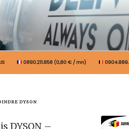
N COLIS BELGIQUE
IS
0890.211.858 (0,80 € / mn)
0904.889.
OINDRE DYSON
lis DYSON –