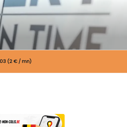
03 (2 € / mn)