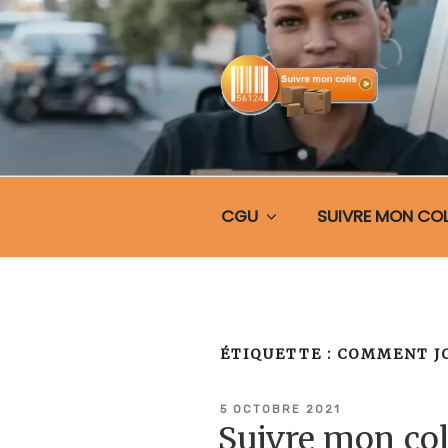
Aller
au
contenu
principal
SUIVRE MO
CGU
SUIVRE MON COL
ÉTIQUETTE :
COMMENT J
PUBLIÉ
5 OCTOBRE 2021
LE
Suivre mon co