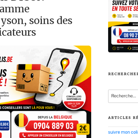
 gamme
Dyson, soins des
icateurs
RECHERCHE
Recherche
pour
:
ARTICLES R
suivre mon co