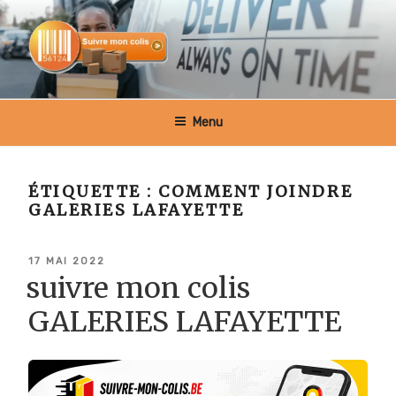
Aller
au
contenu
principal
SUIVRE MON COLIS BELGIQUE
Menu
ÉTIQUETTE :
COMMENT JOINDRE
GALERIES LAFAYETTE
PUBLIÉ
17 MAI 2022
LE
suivre mon colis
GALERIES LAFAYETTE