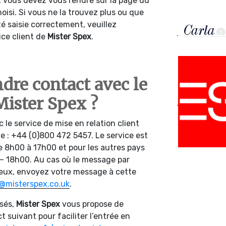
, vous devez vous rendre sur la page du
isi. Si vous ne la trouvez plus ou que
té saisie correctement, veuillez
ice client de
Mister Spex
.
re contact avec le
Mister Spex ?
le service de mise en relation client
 : +44 (0)800 472 5457. Le service est
e 8h00 à 17h00 et pour les autres pays
– 18h00. Au cas où le message par
ieux, envoyez votre message à cette
@misterspex.co.uk
.
sés,
Mister Spex
vous propose de
t suivant pour faciliter l’entrée en