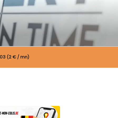
03 (2 € / mn)