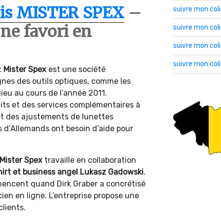
lis MISTER SPEX
–
suivre mon col
gne favori en
suivre mon co
suivre mon col
suivre mon col
:
Mister Spex
est une société
ignes des outils optiques, comme les
ieu au cours de l’année 2011.
uits et des services complémentaires à
 et des ajustements de lunettes
ns d’Allemands ont besoin d’aide pour
Mister Spex
travaille en collaboration
irt et business angel Lukasz Gadowski
.
mencent quand Dirk Graber a concrétisé
ien en ligne. L’entreprise propose une
lients.