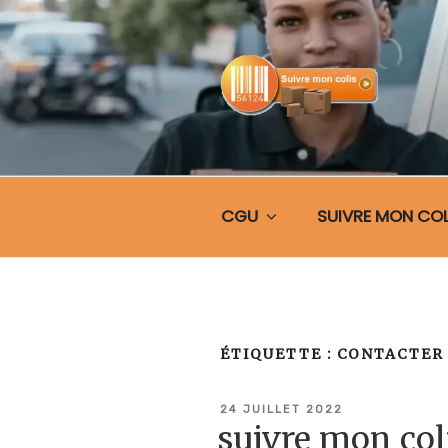
Aller
au
contenu
principal
SUIVRE MO
CGU
SUIVRE MON COL
ÉTIQUETTE :
CONTACTER 
PUBLIÉ
24 JUILLET 2022
LE
suivre mon co