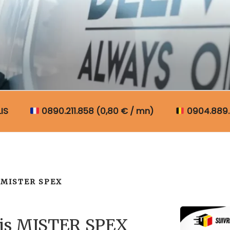
N COLIS BELGIQUE
IS
0890.211.858 (0,80 € / mn)
0904.889.
MISTER SPEX
lis MISTER SPEX