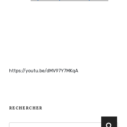
https://youtu.be/dMV97Y7MKqA
RECHERCHER
Recherche
Reche