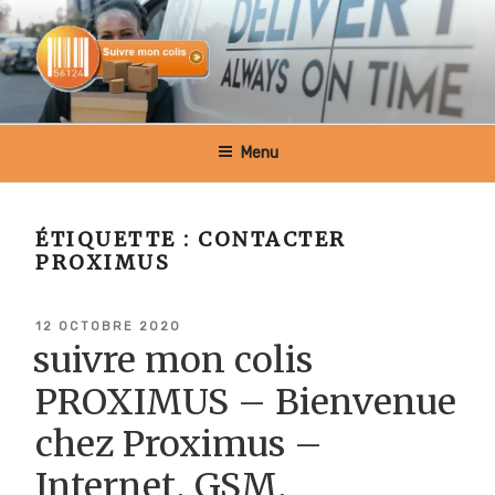
Aller
au
contenu
principal
SUIVRE MON COLIS BELGIQUE
Menu
ÉTIQUETTE :
CONTACTER
PROXIMUS
PUBLIÉ
12 OCTOBRE 2020
LE
suivre mon colis
PROXIMUS – Bienvenue
chez Proximus –
Internet, GSM,