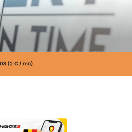
03 (2 € / mn)