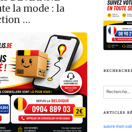
te la mode : la
ction …
RECHERCHE
Recherche
pour
:
ARTICLES R
suivre mon co