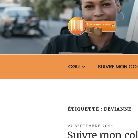
Aller
au
contenu
principal
SUIVRE MO
CGU
SUIVRE MON COL
ÉTIQUETTE :
DEVIANNE
PUBLIÉ
27 SEPTEMBRE 2021
LE
Suivre mon co