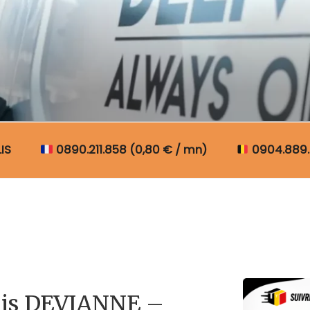
N COLIS BELGIQUE
IS
0890.211.858 (0,80 € / mn)
0904.889.
lis DEVIANNE –