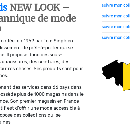
is
NEW LOOK –
suivre mon col
itannique de mode
suivre mon co
9
suivre mon col
suivre mon col
 fondée en 1969 par Tom Singh en
blissement de prêt-à-porter qui se
gne. Il propose donc des sous-
 chaussures, des ceintures, des
’autres choses. Ses produits sont pour
mes.
ntenant des services dans 66 pays dans
ossède plus de 1000 magasins dans le
nce. Son premier magasin en France
if est d’offrir une mode accessible à
ropose des collections qui se
aines.