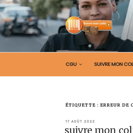
Aller
au
contenu
principal
SUIVRE MO
CGU
SUIVRE MON COL
ÉTIQUETTE :
ERREUR DE
PUBLIÉ
17 AOÛT 2022
LE
suivre mon co