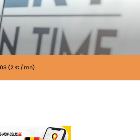
03 (2 € / mn)