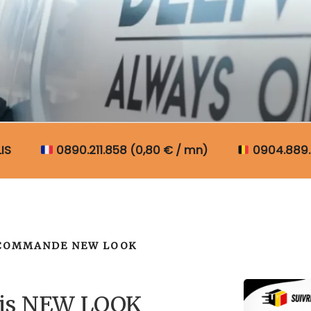
N COLIS BELGIQUE
IS
0890.211.858 (0,80 € / mn)
0904.889.
 COMMANDE NEW LOOK
lis NEW LOOK