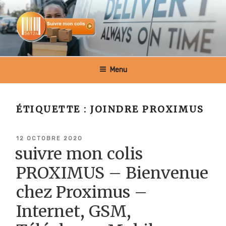
Aller
au
contenu
principal
SUIVRE MON COLIS BELGIQUE
Menu
ÉTIQUETTE :
JOINDRE PROXIMUS
PUBLIÉ
12 OCTOBRE 2020
LE
suivre mon colis
PROXIMUS – Bienvenue
chez Proximus –
Internet, GSM,