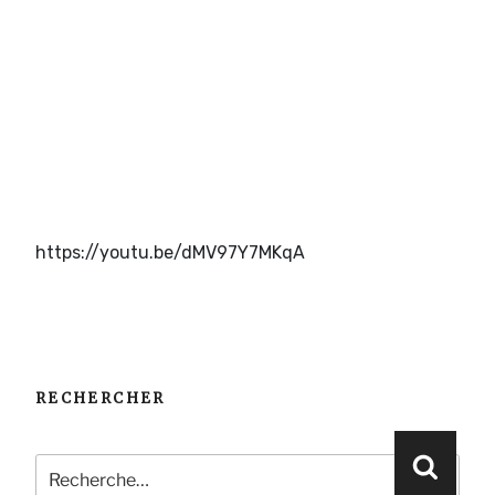
https://youtu.be/dMV97Y7MKqA
RECHERCHER
Recherche
Reche
pour