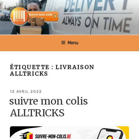
Aller
au
contenu
principal
SUIVRE MON COLIS BELGIQUE
Menu
ÉTIQUETTE :
LIVRAISON
ALLTRICKS
PUBLIÉ
12 AVRIL 2022
LE
suivre mon colis
ALLTRICKS