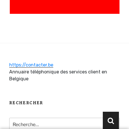
https://contacter.be
Annuaire téléphonique des services client en
Belgique
RECHERCHER
Recherche
Reche
pour