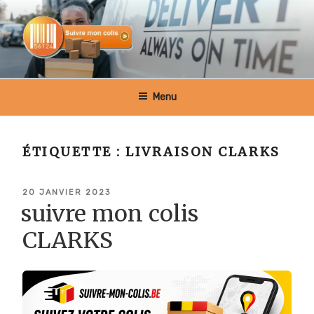
Aller
au
contenu
principal
SUIVRE MON COLIS BELGIQUE
Menu
ÉTIQUETTE :
LIVRAISON CLARKS
PUBLIÉ
20 JANVIER 2023
LE
suivre mon colis
CLARKS