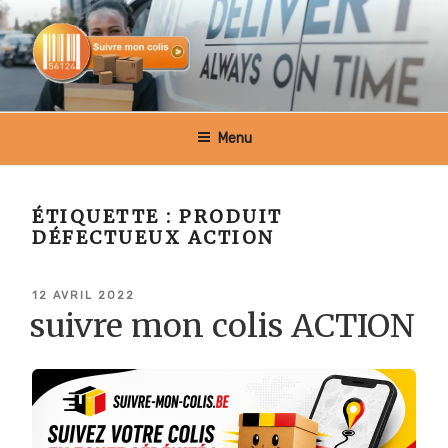
Aller
au
contenu
principal
SUIVRE MON COLIS BELGIQUE
Menu
ÉTIQUETTE :
PRODUIT
DÉFECTUEUX ACTION
PUBLIÉ
12 AVRIL 2022
LE
suivre mon colis ACTION