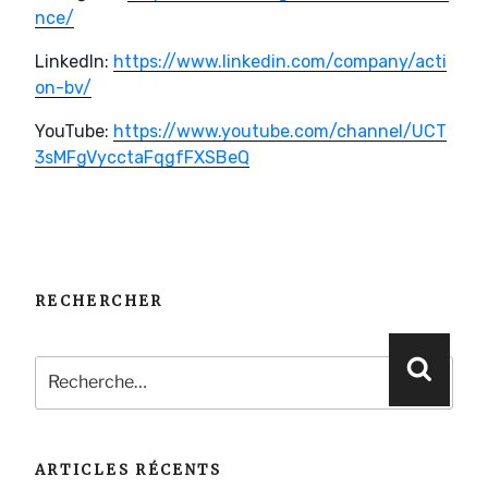
nce/
LinkedIn:
https://www.linkedin.com/company/acti
on-bv/
YouTube:
https://www.youtube.com/channel/UCT
3sMFgVycctaFqgfFXSBeQ
RECHERCHER
Recherche
Reche
pour
:
ARTICLES RÉCENTS