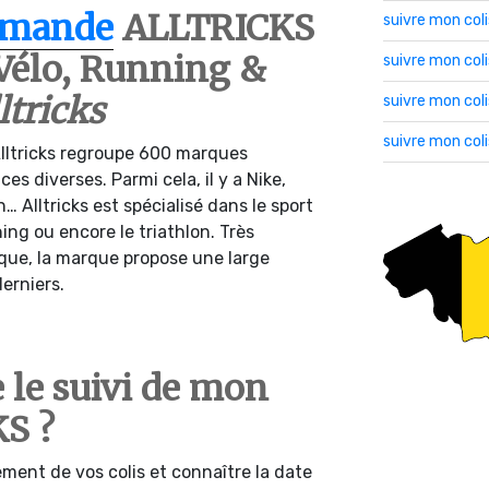
mmande
ALLTRICKS
suivre mon col
Vélo, Running &
suivre mon co
ltricks
suivre mon col
suivre mon col
Alltricks regroupe 600 marques
es diverses. Parmi cela, il y a Nike,
… Alltricks est spécialisé dans le sport
ing ou encore le triathlon. Très
que, la marque propose une large
erniers.
 le suivi de mon
KS ?
ment de vos colis et connaître la date