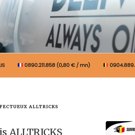
N COLIS BELGIQUE
IS
0890.211.858 (0,80 € / mn)
0904.889.
FECTUEUX ALLTRICKS
lis ALLTRICKS