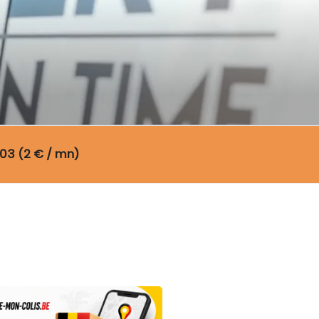
03 (2 € / mn)