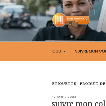
Aller
au
contenu
principal
SUIVRE MO
CGU
SUIVRE MON COL
ÉTIQUETTE :
PRODUIT DÉ
PUBLIÉ
12 AVRIL 2022
LE
suivre mon co