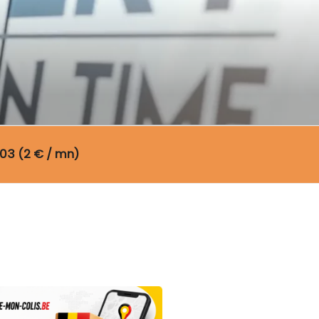
03 (2 € / mn)