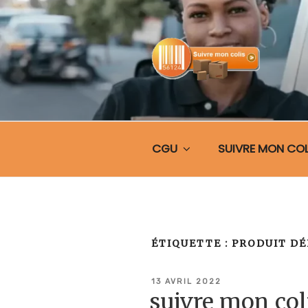
Aller
au
contenu
principal
SUIVRE MO
CGU
SUIVRE MON COL
ÉTIQUETTE :
PRODUIT DÉ
PUBLIÉ
13 AVRIL 2022
LE
suivre mon co