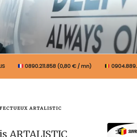
N COLIS BELGIQUE
IS
0890.211.858 (0,80 € / mn)
0904.889.
FECTUEUX ARTALISTIC
lis ARTALISTIC