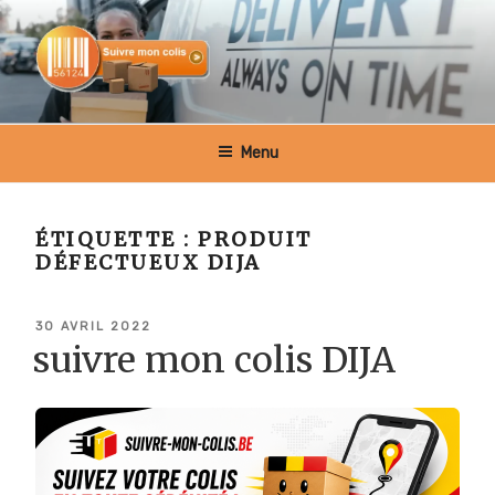
Aller
au
contenu
principal
SUIVRE MON COLIS BELGIQUE
Menu
ÉTIQUETTE :
PRODUIT
DÉFECTUEUX DIJA
PUBLIÉ
30 AVRIL 2022
LE
suivre mon colis DIJA