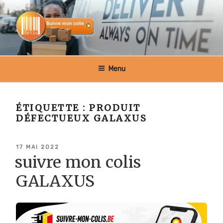
Aller
au
contenu
principal
SUIVRE MON COLIS BELGIQUE
Menu
ÉTIQUETTE :
PRODUIT
DÉFECTUEUX GALAXUS
PUBLIÉ
17 MAI 2022
LE
suivre mon colis
GALAXUS