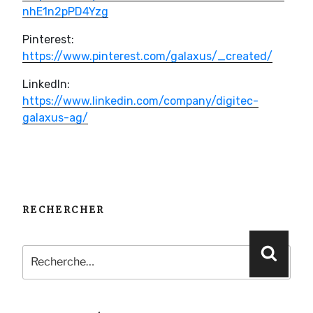
nhE1n2pPD4Yzg
Pinterest:
https://www.pinterest.com/galaxus/_created/
LinkedIn:
https://www.linkedin.com/company/digitec-
galaxus-ag/
RECHERCHER
Recherche
Reche
pour
: