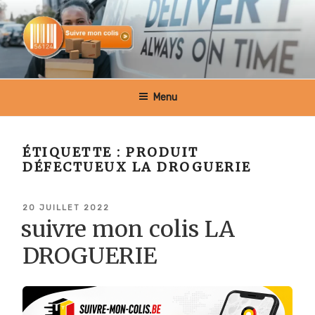
Aller
au
contenu
principal
SUIVRE MON COLIS BELGIQUE
Menu
ÉTIQUETTE :
PRODUIT
DÉFECTUEUX LA DROGUERIE
PUBLIÉ
20 JUILLET 2022
LE
suivre mon colis LA
DROGUERIE