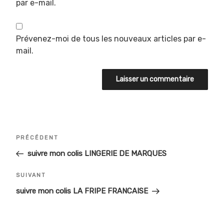
par e-mail.
Prévenez-moi de tous les nouveaux articles par e-
mail.
Navigation
Article
PRÉCÉDENT
de
précédent
suivre mon colis LINGERIE DE MARQUES
l’article
Article
SUIVANT
suivant
suivre mon colis LA FRIPE FRANCAISE