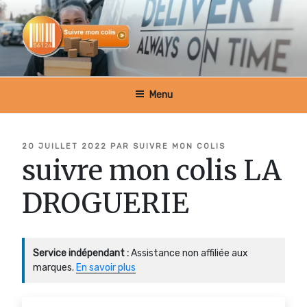
Aller
au
contenu
principal
SUIVRE MON COLIS BELGIQUE
Menu
PUBLIÉ
20 JUILLET 2022
PAR
SUIVRE MON COLIS
LE
suivre mon colis LA
DROGUERIE
Service indépendant :
Assistance non affiliée aux
marques.
En savoir plus