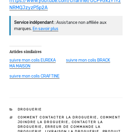
https://www.youtube.com/channel/UCF9GxzY1Yz
NRMQJzyzP5p2A
Service indépendant :
Assistance non affiliée aux
marques.
En savoir plus
Articles similaires
suivre mon colis EUREKA
suivre mon colis BRACK
MA MAISON
suivre mon colis CRAFTINE
CATÉGORIES
DROGUERIE
ÉTIQUETTES
COMMENT CONTACTER LA DROGUERIE
,
COMMENT
JOINDRE LA DROGUERIE
,
CONTACTER LA
DROGUERIE
,
ERREUR DE COMMANDE LA
DROGUERIE
,
LIVRAISON LA DROGUERIE
,
PRODUIT