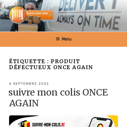
Aller
au
contenu
principal
SUIVRE MON COLIS BELGIQUE
Menu
ÉTIQUETTE :
PRODUIT
DÉFECTUEUX ONCE AGAIN
PUBLIÉ
6 SEPTEMBRE 2022
LE
suivre mon colis ONCE
AGAIN