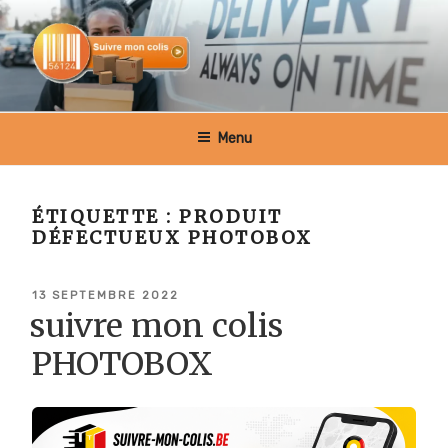
Aller
au
contenu
principal
SUIVRE MON COLIS BELGIQUE
Menu
ÉTIQUETTE :
PRODUIT
DÉFECTUEUX PHOTOBOX
PUBLIÉ
13 SEPTEMBRE 2022
LE
suivre mon colis
PHOTOBOX