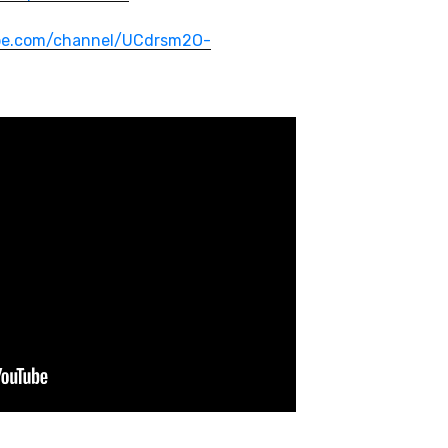
be.com/channel/UCdrsm2O-