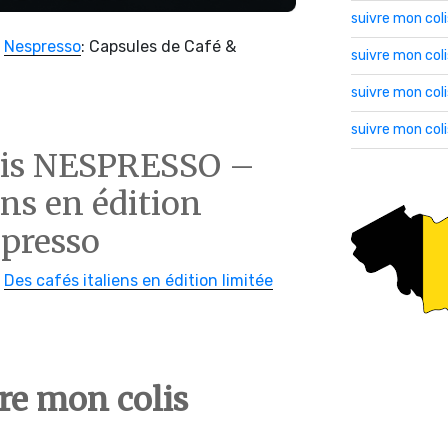
suivre mon col
–
Nespresso
: Capsules de Café &
suivre mon co
suivre mon col
suivre mon col
lis NESPRESSO –
ens en édition
spresso
–
Des cafés italiens en édition limitée
e mon colis