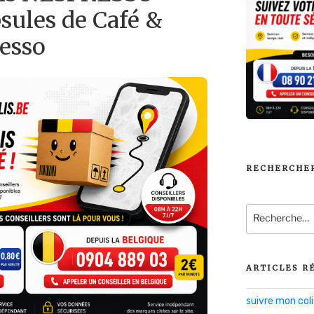
sules de Café &
esso
RECHERCHE
Recherche
pour
:
ARTICLES R
suivre mon co