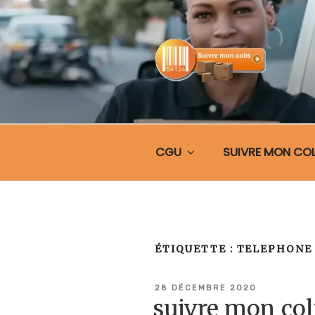
Aller
au
contenu
principal
SUIVRE MO
CGU
SUIVRE MON COL
ÉTIQUETTE :
TELEPHONE 
PUBLIÉ
28 DÉCEMBRE 2020
LE
suivre mon co