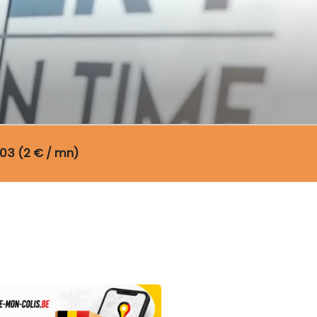
03 (2 € / mn)