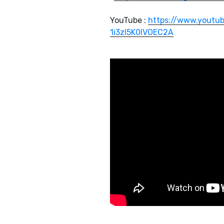
YouTube :
https://www.youtu
1i3zl5K0lVOEC2A