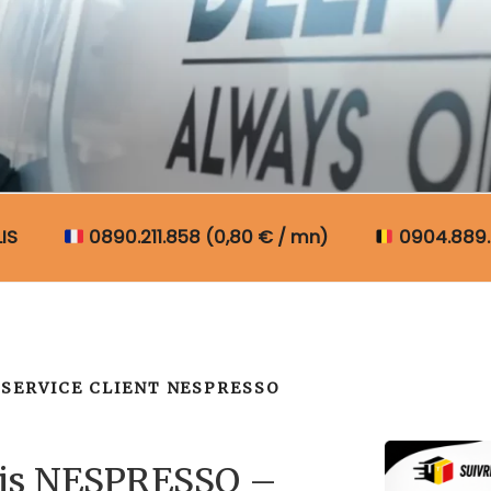
N COLIS BELGIQUE
IS
0890.211.858 (0,80 € / mn)
0904.889.
SERVICE CLIENT NESPRESSO
lis NESPRESSO –