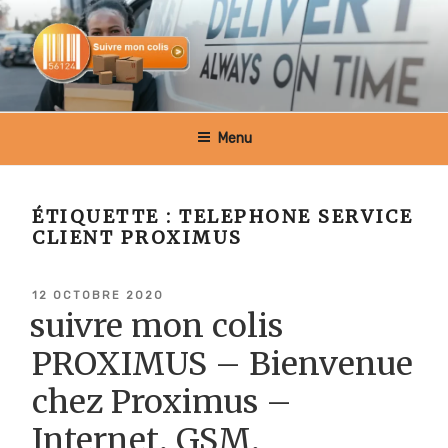
Aller
au
contenu
principal
SUIVRE MON COLIS BELGIQUE
Menu
ÉTIQUETTE :
TELEPHONE SERVICE
CLIENT PROXIMUS
PUBLIÉ
12 OCTOBRE 2020
LE
suivre mon colis
PROXIMUS – Bienvenue
chez Proximus –
Internet, GSM,