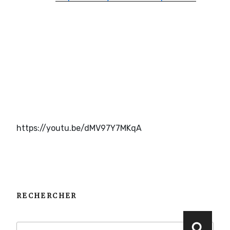
https://youtu.be/dMV97Y7MKqA
RECHERCHER
Recherche
Reche