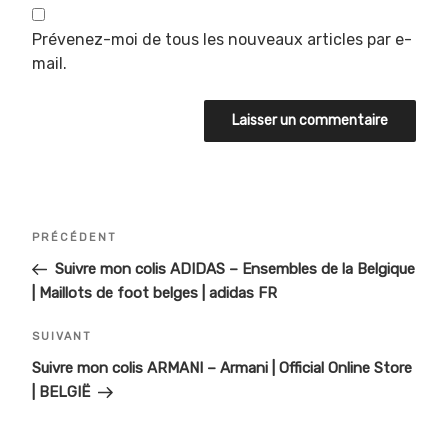
Prévenez-moi de tous les nouveaux articles par e-
mail.
Navigation
Article
PRÉCÉDENT
de
précédent
Suivre mon colis ADIDAS – Ensembles de la Belgique
| Maillots de foot belges | adidas FR
l’article
Article
SUIVANT
suivant
Suivre mon colis ARMANI – Armani | Official Online Store
| BELGIË