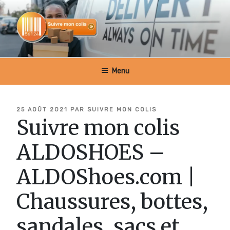
Aller
au
contenu
principal
SUIVRE MON COLIS BELGIQUE
Menu
PUBLIÉ
25 AOÛT 2021
PAR
SUIVRE MON COLIS
LE
Suivre mon colis
ALDOSHOES –
ALDOShoes.com |
Chaussures, bottes,
sandales, sacs et …