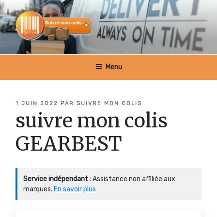
Aller
au
contenu
principal
SUIVRE MON COLIS BELGIQUE
Menu
PUBLIÉ
1 JUIN 2022
PAR
SUIVRE MON COLIS
LE
suivre mon colis
GEARBEST
Service indépendant :
Assistance non affiliée aux
marques.
En savoir plus