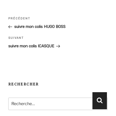
Navigation
Article
PRÉCÉDENT
de
précédent
suivre mon colis HUGO BOSS
l’article
Article
SUIVANT
suivant
suivre mon colis ICASQUE
RECHERCHER
Recherche
Reche
pour
: