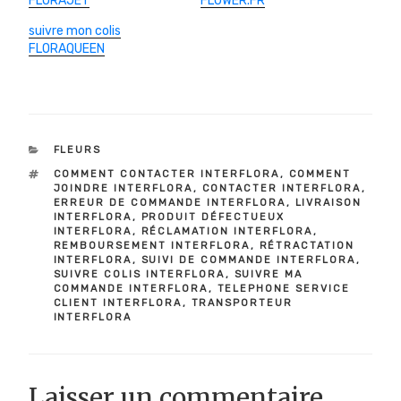
FLORAJET
FLOWER.FR
suivre mon colis
FLORAQUEEN
CATÉGORIES
FLEURS
ÉTIQUETTES
COMMENT CONTACTER INTERFLORA
,
COMMENT
JOINDRE INTERFLORA
,
CONTACTER INTERFLORA
,
ERREUR DE COMMANDE INTERFLORA
,
LIVRAISON
INTERFLORA
,
PRODUIT DÉFECTUEUX
INTERFLORA
,
RÉCLAMATION INTERFLORA
,
REMBOURSEMENT INTERFLORA
,
RÉTRACTATION
INTERFLORA
,
SUIVI DE COMMANDE INTERFLORA
,
SUIVRE COLIS INTERFLORA
,
SUIVRE MA
COMMANDE INTERFLORA
,
TELEPHONE SERVICE
CLIENT INTERFLORA
,
TRANSPORTEUR
INTERFLORA
Laisser un commentaire