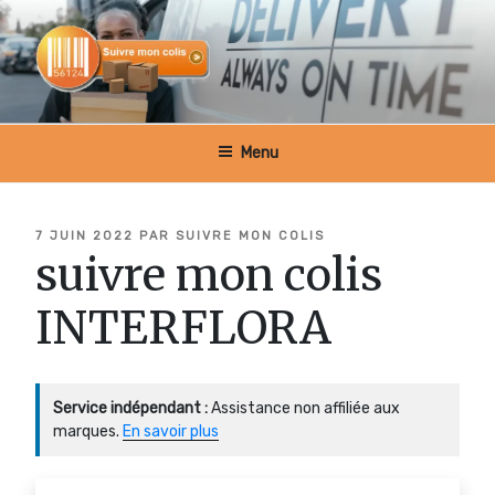
Aller
au
contenu
principal
SUIVRE MON COLIS BELGIQUE
Menu
PUBLIÉ
7 JUIN 2022
PAR
SUIVRE MON COLIS
LE
suivre mon colis
INTERFLORA
Service indépendant :
Assistance non affiliée aux
marques.
En savoir plus