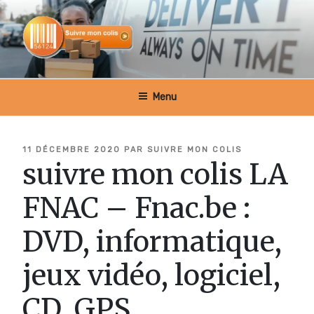
Aller
au
contenu
principal
SUIVRE MON COLIS BELGIQUE
Menu
PUBLIÉ
11 DÉCEMBRE 2020
PAR
SUIVRE MON COLIS
LE
suivre mon colis LA
FNAC – Fnac.be :
DVD, informatique,
jeux vidéo, logiciel,
CD, GPS …