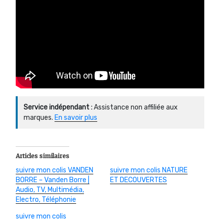
Service indépendant :
Assistance non affiliée aux
marques.
En savoir plus
Articles similaires
suivre mon colis VANDEN
suivre mon colis NATURE
BORRE – Vanden Borre |
ET DECOUVERTES
Audio, TV, Multimédia,
Electro, Téléphonie
suivre mon colis