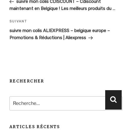
de
précédent
suivre mon colis CDISCOUNT – Cdiscount
maintenant en Belgique ! Les meilleurs produits du …
l’article
Article
SUIVANT
suivant
suivre mon colis ALIEXPRESS – belgique europe –
Promotions & Réductions | Aliexpress
RECHERCHER
Recherche
Reche
pour
:
ARTICLES RÉCENTS