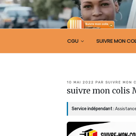
Aller
au
contenu
principal
CGU
SUIVRE MON COL
SUIVRE MO
PUBLIÉ
10 MAI 2022
PAR
SUIVRE MON 
LE
suivre mon colis
Service indépendant :
Assistance