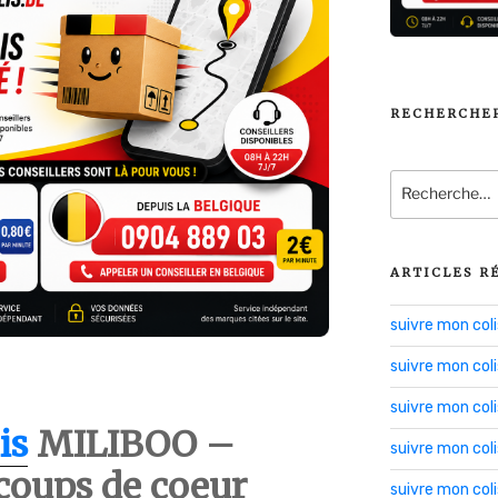
RECHERCHE
Recherche
pour
:
ARTICLES R
suivre mon co
suivre mon col
suivre mon co
is
MILIBOO –
suivre mon col
coups de coeur
suivre mon col