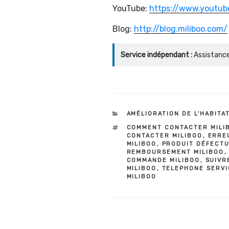
YouTube:
https://www.youtub
Blog:
http://blog.miliboo.com/
Service indépendant :
Assistance
CATÉGORIES
AMÉLIORATION DE L'HABITA
ÉTIQUETTES
COMMENT CONTACTER MILI
CONTACTER MILIBOO
,
ERRE
MILIBOO
,
PRODUIT DÉFECTU
REMBOURSEMENT MILIBOO
COMMANDE MILIBOO
,
SUIVR
MILIBOO
,
TELEPHONE SERVI
MILIBOO