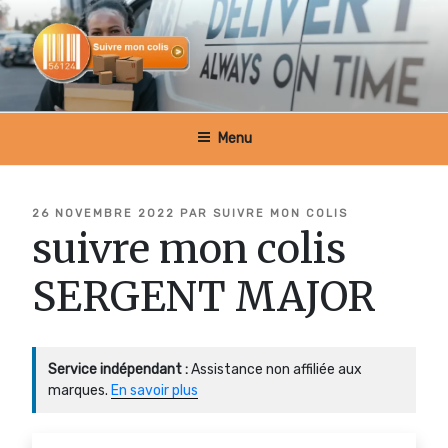
Aller
au
contenu
principal
SUIVRE MON COLIS BELGIQUE
Menu
PUBLIÉ
26 NOVEMBRE 2022
PAR
SUIVRE MON COLIS
LE
suivre mon colis
SERGENT MAJOR
Service indépendant :
Assistance non affiliée aux
marques.
En savoir plus