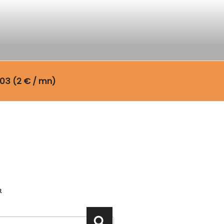
03 (2 € / mn)
R
Recherche