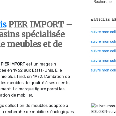
pour
:
ARTICLES R
is
PIER IMPORT –
sins spécialisée
suivre mon co
de meubles et de
suivre mon col
suivre mon co
suivre mon col
:
PIER IMPORT
est un magasin
ée en 1962 aux Etats-Unis. Elle
suivre mon col
nie plus tard, en 1972. L’ambition de
 des meubles de qualité à ses clients,
ement. La marque figure parmi les
ation de mobilier.
ge collection de meubles adaptée à
à la recherche de mobiliers écologiques,