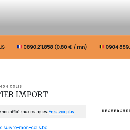
N COLIS BELGIQUE
IS
0890.211.858 (0,80 € / mn)
0904.889.
 MON COLIS
 PIER IMPORT
RECHERCHE
 non affiliée aux marques.
En savoir plus
Recherche