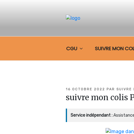
Aller
au
contenu
principal
SUIVRE MO
CGU
SUIVRE MON COL
PUBLIÉ
16 OCTOBRE 2022
PAR
SUIVRE
LE
suivre mon colis
Service indépendant :
Assistance